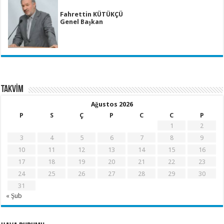
Fahrettin KÜTÜKÇÜ
Genel Başkan
TAKVİM
Ağustos 2026
P
S
Ç
P
C
C
P
1
2
3
4
5
6
7
8
9
10
11
12
13
14
15
16
17
18
19
20
21
22
23
24
25
26
27
28
29
30
31
« Şub