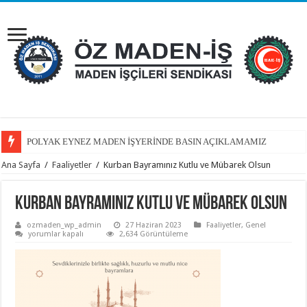
POLYAK EYNEZ MADEN İŞYERİNDE BASIN AÇIKLAMAMIZ
Ana Sayfa
/
Faaliyetler
/
Kurban Bayramınız Kutlu ve Mübarek Olsun
Kurban Bayramınız Kutlu ve Mübarek Olsun
ozmaden_wp_admin
27 Haziran 2023
Faaliyetler
,
Genel
Kurban
yorumlar kapalı
2,634 Görüntüleme
Bayramınız
Kutlu
ve
Mübarek
Olsun
için