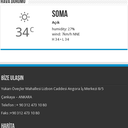
Hava Durumu
Soma
Açık
34
C
humidity: 27%
wind: 7km/h NNE
H 34 • L 34
BİZE ULAŞIN
Yukarı Öveçler Mahallesi Lizbon Caddesi Angora İş Merkezi 8/5
Çankaya – ANKARA
Telefon : + 90 312 473 10 80
Faks :+90 312 473 10 80
HARİTA