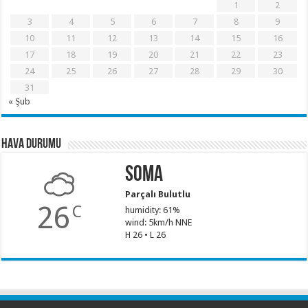
1
2
3
4
5
6
7
8
9
10
11
12
13
14
15
16
17
18
19
20
21
22
23
24
25
26
27
28
29
30
31
« Şub
Hava Durumu
Soma
Parçalı Bulutlu
26
C
humidity: 61%
wind: 5km/h NNE
H 26 • L 26