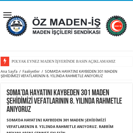
POLYAK EYNEZ MADEN İŞYERİNDE BASIN AÇIKLAMAMIZ
GENEL BAŞKANIMIZ FAHRETTİN KÜTÜKÇÜ’DEN POLYAK’A ZİYARE
Ana Sayfa
/
Faaliyetler
/
SOMA’DA HAYATINI KAYBEDEN 301 MADEN
ŞEHİDİMİZİ VEFATLARININ 8. YILINDA RAHMETLE ANIYORUZ
SOMA’DA HAYATINI KAYBEDEN 301 MADEN
ŞEHİDİMİZİ VEFATLARININ 8. YILINDA RAHMETLE
ANIYORUZ
SOMA’DA HAYATINI KAYBEDEN 301 MADEN ŞEHİDİMİZİ
VEFATLARININ 8. YILINDA RAHMETLE ANIYORUZ. RABBİM