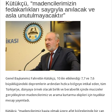
saygıyla
Kütükçü, “madencilerimizin
anılacak
ve
fedakarlıkları saygıyla anılacak ve
asla
asla unutulmayacaktır”
unutulmayacaktır”
için
Genel Başkanımız Fahrettin Kütükçü, 10 ilin etkilendiği 7,7 ve 7,6
büyüklüğündeki depremlerin ardından hızlıca bölgeye intikal eden, tüm
Türkiye’ye, dünyaya örnek olacak birlik ve beraberlik içinde mucizeler
gerçekleştiren madencilerimiz ve arama kurtarma ekipleri için teşekkür
mesajı yayımladı.
Kütükçü, “madencilerimiz başta olmak üzere afet bölgelerinde bir can