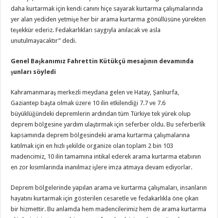
daha kurtarmak için kendi canını hiçe sayarak kurtarma çalışmalarında
yer alan yediden yetmişe her bir arama kurtarma gönüllüsüne yürekten
teşekkür ederiz. Fedakarlıkları saygıyla anılacak ve asla
unutulmayacaktır” dedi.
Genel Başkanımız Fahrettin Kütükçü mesajının devamında
şunları söyledi
Kahramanmaraş merkezli meydana gelen ve Hatay, Şanlıurfa,
Gaziantep başta olmak üzere 10 ilin etkilendiği 7.7 ve 7.6
büyüklüğündeki depremlerin ardından tüm Türkiye tek yürek olup
deprem bölgesine yardım ulaştırmak için seferber oldu. Bu seferberlik
kapsamında deprem bölgesindeki arama kurtarma çalışmalarına
katılmak için en hızlı şekilde organize olan toplam 2 bin 103
madencimiz, 10 ilin tamamına intikal ederek arama kurtarma etabının
en zor kısımlarında inanılmaz işlere imza atmaya devam ediyorlar.
Deprem bölgelerinde yapılan arama ve kurtarma çalışmaları, insanların
hayatını kurtarmak için gösterilen cesaretle ve fedakarlıkla öne çıkan
bir hizmettir. Bu anlamda hem madencilerimiz hem de arama kurtarma