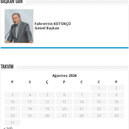
BAŞKAN’DAN
Fahrettin KÜTÜKÇÜ
Genel Başkan
TAKVİM
Ağustos 2026
P
S
Ç
P
C
C
P
1
2
3
4
5
6
7
8
9
10
11
12
13
14
15
16
17
18
19
20
21
22
23
24
25
26
27
28
29
30
31
« Şub