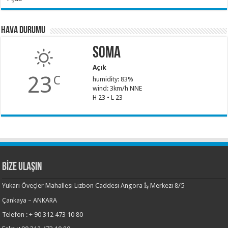
Hava Durumu
Soma
Açık
23
C
humidity: 83%
wind: 3km/h NNE
H 23 • L 23
BİZE ULAŞIN
Yukarı Öveçler Mahallesi Lizbon Caddesi Angora İş Merkezi 8/5
Çankaya – ANKARA
Telefon : + 90 312 473 10 80