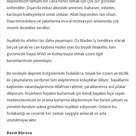
ekiplerimizin tamamı bir cana nefes olmak için çok zor görevler
üstlendiler. Dışarıda enkaz altındaki annesini, babasını, evladını,
kardeşini bekleyenlere umut oldular. Allah hepsinden razı olsun.
Depremzedelere ve yakınlarına moral motivasyon anlamında çok
önemli destekler verdiler.
İnşallah bu afetleri bir daha yaşamayız. Öz Maden İş Sendikası olarak
birçok yaralı ve can kaybına neden olan bu büyük felakette, tüm
gücümüzle başta AFAD ve Kızılay başta olmak üzere ilgili
kurumlarımızın yanındayız.
Bu vesileyle deprem bölgelerinde fedakârca, büyük bir özveri ve titizlik
ile çalışmalarını sürdüren tüm ekiplerimize kolaylıklar diliyor, hayatlarını
kaybeden vatandaşlarımıza Allah’tan rahmet, yaralılarımıza acil şifalar
diliyorum. İnsanların hayatını kurtarmak için kendi hayatını hiçe sayan
madencilerimizin ve arama kurtarma ekiplerimizin her birine şahsım ve
yönetim kurulum adına gönülden teşekkür ediyorum. Onların bu
fedakarlığı ve cesareti her zaman saygıyla anılacak ve asla
unutulmayacaktır.
Basın Bürosu