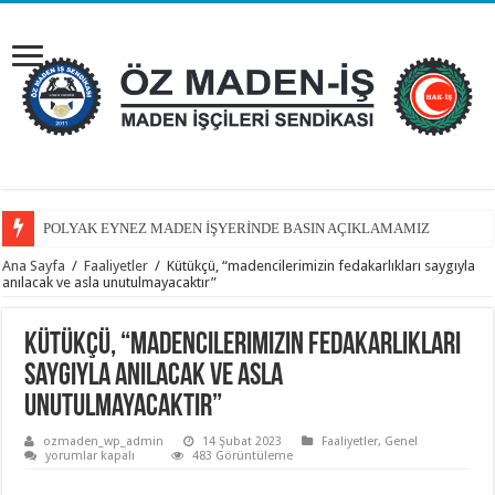
POLYAK EYNEZ MADEN İŞYERİNDE BASIN AÇIKLAMAMIZ
GENEL BAŞKANIMIZ FAHRETTİN KÜTÜKÇÜ’DEN POLYAK’A ZİYARE
Ana Sayfa
/
Faaliyetler
/
Kütükçü, “madencilerimizin fedakarlıkları saygıyla
anılacak ve asla unutulmayacaktır”
Kütükçü, “madencilerimizin fedakarlıkları
saygıyla anılacak ve asla
unutulmayacaktır”
ozmaden_wp_admin
14 Şubat 2023
Faaliyetler
,
Genel
Kütükçü,
yorumlar kapalı
483 Görüntüleme
“madencilerimizin
fedakarlıkları