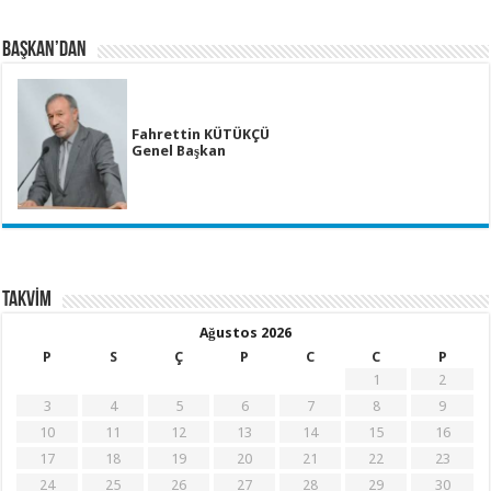
BAŞKAN’DAN
Fahrettin KÜTÜKÇÜ
Genel Başkan
TAKVİM
Ağustos 2026
P
S
Ç
P
C
C
P
1
2
3
4
5
6
7
8
9
10
11
12
13
14
15
16
17
18
19
20
21
22
23
24
25
26
27
28
29
30