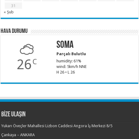
31
« Şub
Hava Durumu
Soma
Parçalı Bulutlu
26
C
humidity: 61%
wind: 5km/h NNE
H 26 • L 26
BİZE ULAŞIN
Yukarı Öveçler Mahallesi Lizbon Caddesi Angora İş Merkezi 8/5
Çankaya – ANKARA