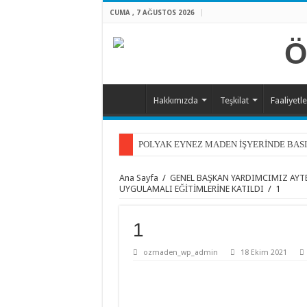
CUMA , 7 AĞUSTOS 2026
Hakkımızda
Teşkilat
Faaliyetle
POLYAK EYNEZ MADEN İŞYERİNDE BAS
GENEL BAŞKANIMIZ FAHRETTİN KÜTÜK
Ana Sayfa
/
GENEL BAŞKAN YARDIMCIMIZ AYTE
4 ARALIK DÜNYA MADENCİLER GÜNÜ
UYGULAMALI EĞİTİMLERİNE KATILDI
/
1
Cumhurbaşkanımızın büyük müjdeyle açtığı m
1
15 Temmuz Demokrasi ve Milli Birlik Günü 
ozmaden_wp_admin
18 Ekim 2021