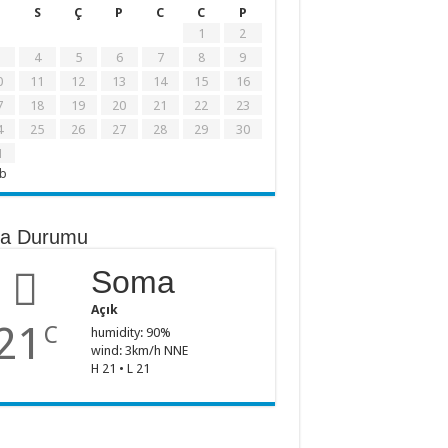
S
Ç
P
C
C
P
1
2
4
5
6
7
8
9
0
11
12
13
14
15
16
7
18
19
20
21
22
23
4
25
26
27
28
29
30
1
ub
a Durumu
Soma
Açık
21
C
humidity: 90%
wind: 3km/h NNE
H 21 • L 21