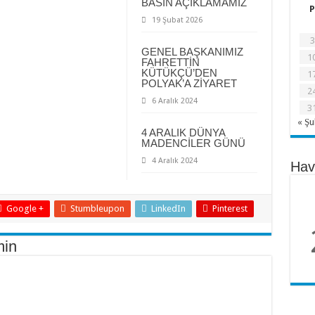
BASIN AÇIKLAMAMIZ
P
19 Şubat 2026
3
GENEL BAŞKANIMIZ
1
FAHRETTİN
KÜTÜKÇÜ’DEN
1
POLYAK’A ZİYARET
2
6 Aralık 2024
3
« Ş
4 ARALIK DÜNYA
MADENCİLER GÜNÜ
4 Aralık 2024
Hav
Google +
Stumbleupon
LinkedIn
Pinterest
in