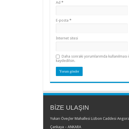
Ad
*
E-posta
*
İnternet sitesi
Daha sonraki yorumlarımda kullanılması i
kaydedilsin.
BİZE ULAŞIN
Yukarı Öveçler Mahallesi Lizbon Caddesi Angora
Çankaya – ANKARA