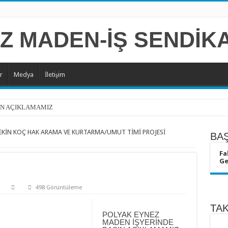
r
Medya
İletişim
IN AÇIKLAMAMIZ
ÇÜ’DEN POLYAK’A ZİYARET
KİN KOÇ HAK ARAMA VE KURTARMA/UMUT TİMİ PROJESİ
BA
Fa
adende çalışan Gübretaş işçileri eylemde
Ge
Kutlu Olsun!
498 Görüntüleme
TA
POLYAK EYNEZ
MADEN İŞYERİNDE