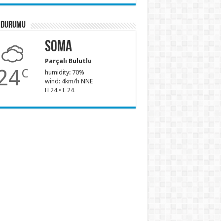
 Durumu
Soma
Parçalı Bulutlu
24
C
humidity: 70%
wind: 4km/h NNE
H 24 • L 24