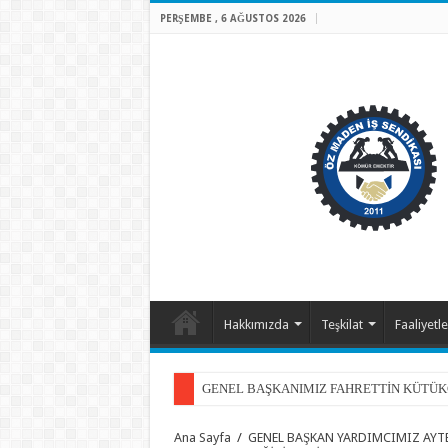
PERŞEMBE , 6 AĞUSTOS 2026
Hakkımızda
Teşkilat
Faaliyetle
GENEL BAŞKANIMIZ FAHRETTİN KÜTÜK
4 ARALIK DÜNYA MADENCİLER GÜNÜ
Ana Sayfa
/
GENEL BAŞKAN YARDIMCIMIZ AYTE