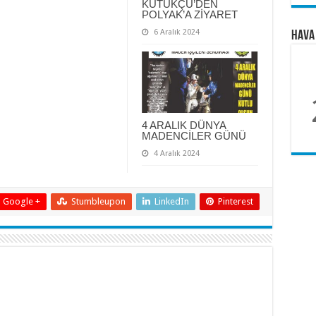
KÜTÜKÇÜ’DEN
POLYAK’A ZİYARET
6 Aralık 2024
Hava
4 ARALIK DÜNYA
MADENCİLER GÜNÜ
4 Aralık 2024
Google +
Stumbleupon
LinkedIn
Pinterest