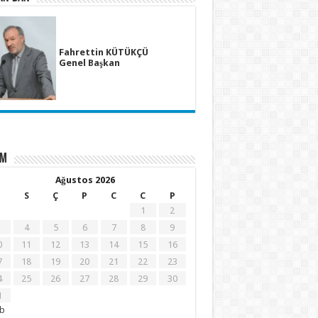
Fahrettin KÜTÜKÇÜ
Genel Başkan
İM
Ağustos 2026
S
Ç
P
C
C
P
1
2
4
5
6
7
8
9
0
11
12
13
14
15
16
7
18
19
20
21
22
23
4
25
26
27
28
29
30
1
ub