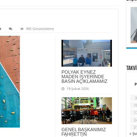
493 Görüntüleme
TAKV
POLYAK EYNEZ
MADEN İŞYERİNDE
BASIN AÇIKLAMAMIZ
P
19 Şubat 2026
3
1
1
2
3
GENEL BAŞKANIMIZ
« Ş
FAHRETTİN