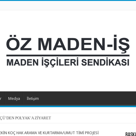
r
Medya
İletişim
ÇÜ’DEN POLYAK’A ZİYARET
KİN KOÇ HAK ARAMA VE KURTARMA/UMUT TİMİ PROJESİ
BAŞK