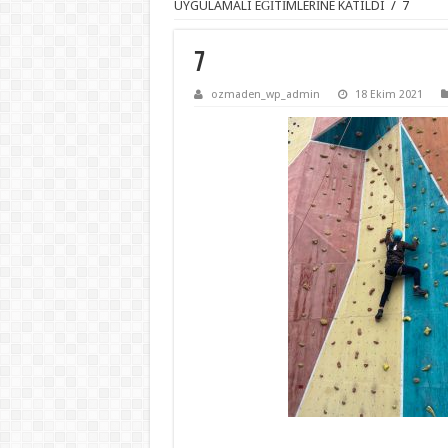
UYGULAMALI EĞİTİMLERİNE KATILDI
/
7
7
ozmaden_wp_admin
18 Ekim 2021