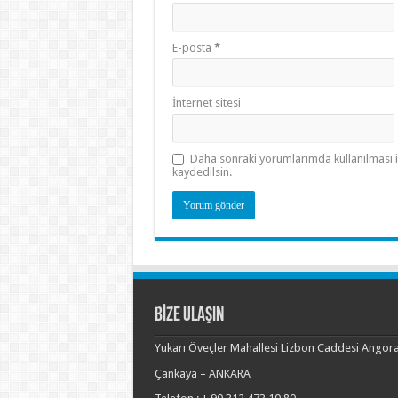
E-posta
*
İnternet sitesi
Daha sonraki yorumlarımda kullanılması i
kaydedilsin.
BİZE ULAŞIN
Yukarı Öveçler Mahallesi Lizbon Caddesi Angora
Çankaya – ANKARA