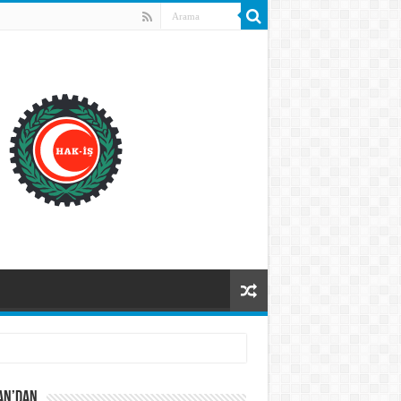
AN’DAN